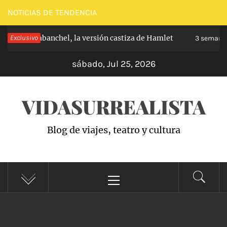
Saltar
NOTICIAS DE TENDENCIA
al
cipe de Carabanchel, la versión castiza de Hamlet
Exclusivo
contenido
3 semanas
sábado, Jul 25, 2026
VIDASURREALISTA
Blog de viajes, teatro y cultura
Menú
principal