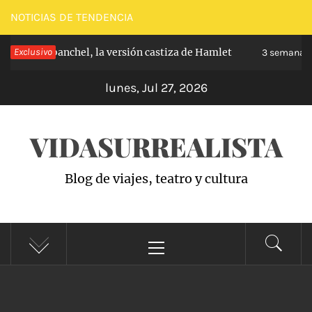
Saltar
NOTICIAS DE TENDENCIA
al
pe de Carabanchel, la versión castiza de Hamlet
Exclusivo
contenido
3 semanas h
lunes, Jul 27, 2026
VIDASURREALISTA
Blog de viajes, teatro y cultura
Menú
principal