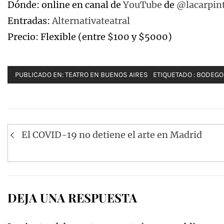
Dónde: online en canal de
YouTube
de
@lacarpint
Entradas:
Alternativateatral
Precio: Flexible (entre $100 y $5000)
PUBLICADO EN:
TEATRO EN BUENOS AIRES
ETIQUETADO :
BODEGO
Navegación
El COVID-19 no detiene el arte en Madrid
de
entradas
DEJA UNA RESPUESTA