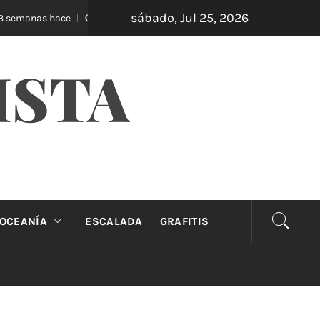
sábado, Jul 25, 2026
Oveja Negra: el unipersonal que se ríe de los mandatos
s hace
ISTA
OCEANÍA
ESCALADA
GRAFITIS