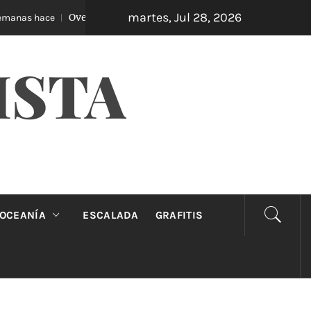
martes, Jul 28, 2026
Oveja Negra: el unipersonal que se ríe de los mandato
nas hace
ISTA
OCEANÍA
ESCALADA
GRAFITIS