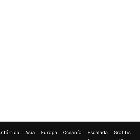
Antártida
Asia
Europa
Oceanía
Escalada
Grafitis