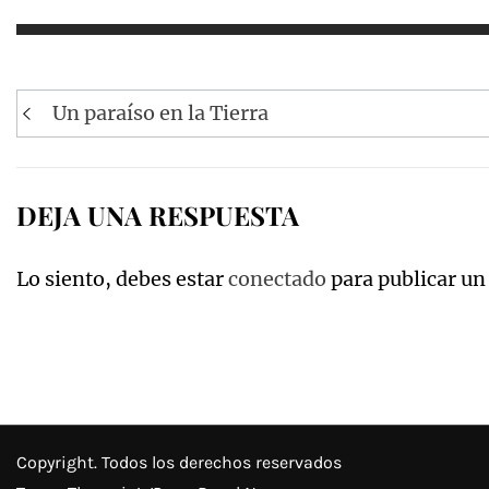
Navegación
Un paraíso en la Tierra
de
entradas
DEJA UNA RESPUESTA
Lo siento, debes estar
conectado
para publicar un
Copyright. Todos los derechos reservados