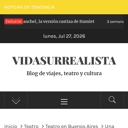
Saltar
NOTICIAS DE TENDENCIA
al
pe de Carabanchel, la versión castiza de Hamlet
Exclusivo
contenido
3 semanas h
lunes, Jul 27, 2026
VIDASURREALISTA
Blog de viajes, teatro y cultura
Menú
principal
Inicio
Teatro
Teatro en Buenos Aires
Una