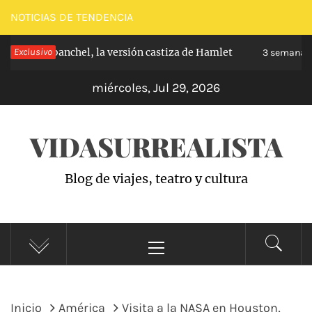
Saltar
NOTICIAS DE TENDENCIA
al
pe de Carabanchel, la versión castiza de Hamlet
Exclusivo
contenido
3 semanas h
miércoles, Jul 29, 2026
VIDASURREALISTA
Blog de viajes, teatro y cultura
Menú
principal
Inicio
América
Visita a la NASA en Houston,