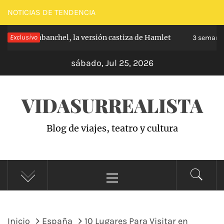
Saltar
NOTICIAS DE TENDENCIA
al
cipe de Carabanchel, la versión castiza de Hamlet
Exclusivo
contenido
3 semanas
sábado, Jul 25, 2026
VIDASURREALISTA
Blog de viajes, teatro y cultura
Menú
principal
Inicio
España
10 Lugares Para Visitar en