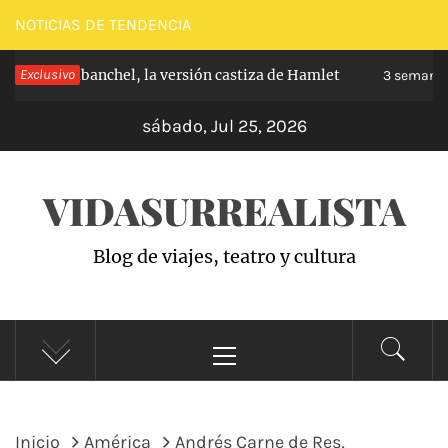
Saltar
NOTICIAS DE TENDENCIA
al
cipe de Carabanchel, la versión castiza de Hamlet
Exclusivo
contenido
3 semanas
sábado, Jul 25, 2026
VIDASURREALISTA
Blog de viajes, teatro y cultura
Menú
principal
Inicio
América
Andrés Carne de Res,