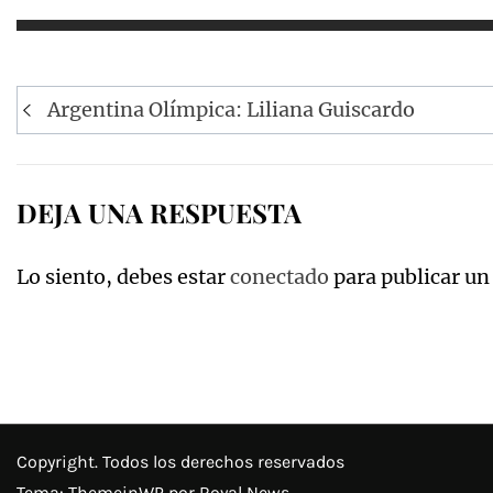
Navegación
Argentina Olímpica: Liliana Guiscardo
de
entradas
DEJA UNA RESPUESTA
Lo siento, debes estar
conectado
para publicar un
Copyright. Todos los derechos reservados
Tema:
ThemeinWP
por Royal News.