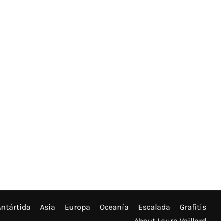
Antártida
Asia
Europa
Oceanía
Escalada
Grafitis
About Laura Vaillard