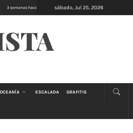
sábado, Jul 25, 2026
Oveja Negra: el unipersonal que se ríe de los 
3 semanas hace
ISTA
OCEANÍA
ESCALADA
GRAFITIS