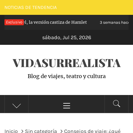
Saltar
NOTICIAS DE TENDENCIA
al
rabanchel, la versión castiza de Hamlet
Exclusivo
Za
contenido
3 semanas hace
sábado, Jul 25, 2026
VIDASURREALISTA
Blog de viajes, teatro y cultura
Menú
principal
Inicio
Sin categoría
Consejos de viaje: ¿qué