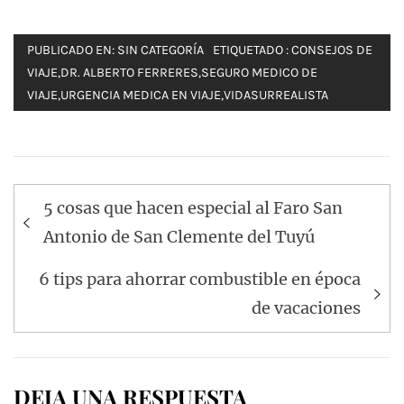
PUBLICADO EN:
SIN CATEGORÍA
ETIQUETADO :
CONSEJOS DE
VIAJE
,
DR. ALBERTO FERRERES
,
SEGURO MEDICO DE
VIAJE
,
URGENCIA MEDICA EN VIAJE
,
VIDASURREALISTA
Navegación
5 cosas que hacen especial al Faro San
de
Antonio de San Clemente del Tuyú
entradas
6 tips para ahorrar combustible en época
de vacaciones
DEJA UNA RESPUESTA