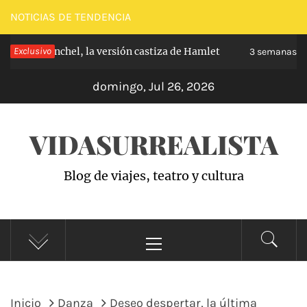
Saltar
NOTICIAS DE TENDENCIA
al
e de Carabanchel, la versión castiza de Hamlet
Exclusivo
contenido
3 semanas ha
domingo, Jul 26, 2026
VIDASURREALISTA
Blog de viajes, teatro y cultura
Menú
principal
Inicio
Danza
Deseo despertar, la última