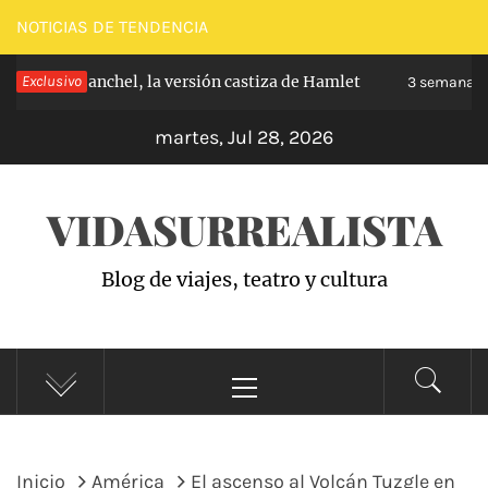
Saltar
NOTICIAS DE TENDENCIA
al
pe de Carabanchel, la versión castiza de Hamlet
Exclusivo
contenido
3 semanas h
martes, Jul 28, 2026
VIDASURREALISTA
Blog de viajes, teatro y cultura
Menú
principal
Inicio
América
El ascenso al Volcán Tuzgle en