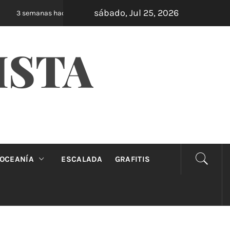
sábado, Jul 25, 2026
Oveja Negra: el unipersonal que se ríe de lo
3 semanas hace
ISTA
OCEANÍA
ESCALADA
GRAFITIS