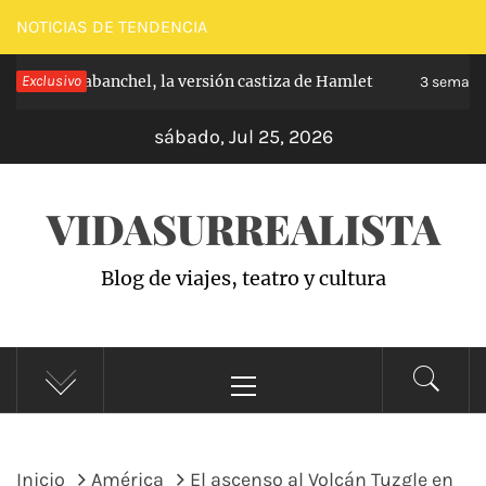
Saltar
NOTICIAS DE TENDENCIA
al
cipe de Carabanchel, la versión castiza de Hamlet
Exclusivo
contenido
3 semanas
sábado, Jul 25, 2026
VIDASURREALISTA
Blog de viajes, teatro y cultura
Menú
principal
Inicio
América
El ascenso al Volcán Tuzgle en