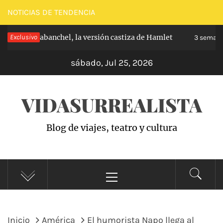
Saltar
NOTICIAS DE TENDENCIA
al
ncipe de Carabanchel, la versión castiza de Hamlet
Exclusivo
contenido
3 semana
sábado, Jul 25, 2026
VIDASURREALISTA
Blog de viajes, teatro y cultura
Menú
principal
Inicio
América
El humorista Napo llega al