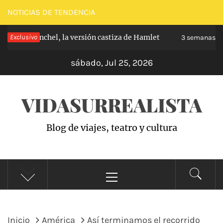
Saltar
NOTICIAS DE TENDENCIA
al
e de Carabanchel, la versión castiza de Hamlet
Exclusivo
contenido
3 semanas ha
sábado, Jul 25, 2026
VIDASURREALISTA
Blog de viajes, teatro y cultura
Menú
principal
Inicio
América
Así terminamos el recorrido