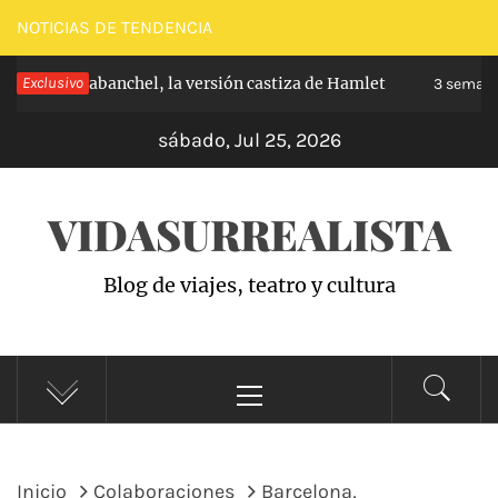
Saltar
NOTICIAS DE TENDENCIA
al
ncipe de Carabanchel, la versión castiza de Hamlet
Exclusivo
contenido
3 semana
sábado, Jul 25, 2026
VIDASURREALISTA
Blog de viajes, teatro y cultura
Menú
principal
Inicio
Colaboraciones
Barcelona,