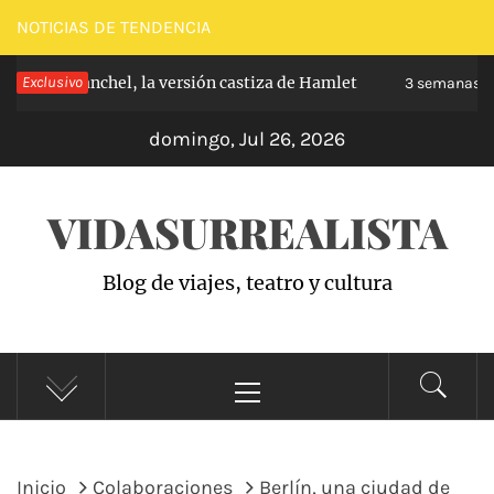
Saltar
NOTICIAS DE TENDENCIA
al
e de Carabanchel, la versión castiza de Hamlet
Exclusivo
contenido
3 semanas ha
domingo, Jul 26, 2026
VIDASURREALISTA
Blog de viajes, teatro y cultura
Menú
principal
Inicio
Colaboraciones
Berlín, una ciudad de