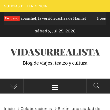
Saltar
NOTICIAS DE TENDENCIA
al
ncipe de Carabanchel, la versión castiza de Hamlet
Exclusivo
contenido
3 semana
sábado, Jul 25, 2026
VIDASURREALISTA
Blog de viajes, teatro y cultura
Menú
principal
Inicio
Colaboraciones
Berlín, una ciudad de