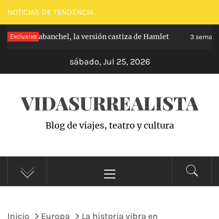
Saltar
NOTICIAS DE TENDENCIA
al
ncipe de Carabanchel, la versión castiza de Hamlet
Exclusivo
contenido
3 semana
sábado, Jul 25, 2026
VIDASURREALISTA
Blog de viajes, teatro y cultura
Menú
principal
Inicio
Europa
La historia vibra en