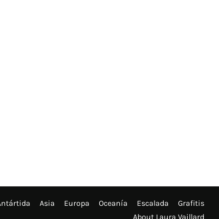
Antártida
Asia
Europa
Oceanía
Escalada
Grafitis
About Laura Vaillard