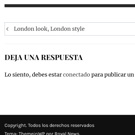
Navegación
London look, London style
de
entradas
DEJA UNA RESPUESTA
Lo siento, debes estar
conectado
para publicar un
Copyright. Todos los derechos reservados
Tema:
ThemeinWP
por Royal News.