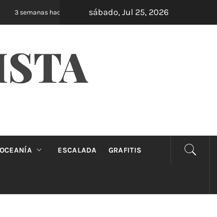
sábado, Jul 25, 2026
Oveja Negra: el unipersonal que se ríe de los
3 semanas hace
ISTA
OCEANÍA
ESCALADA
GRAFITIS