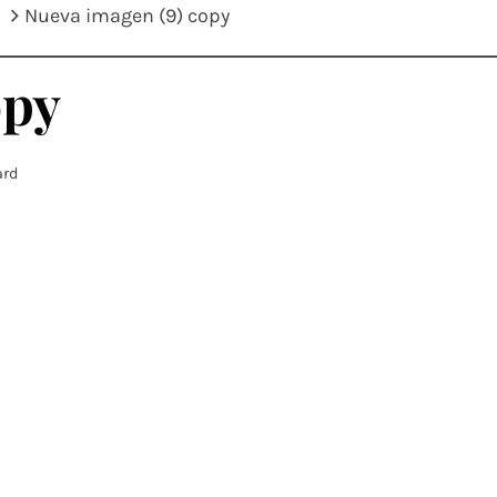
Nueva imagen (9) copy
opy
ard