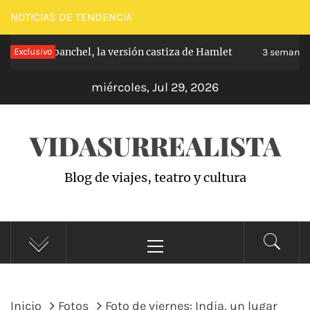
Saltar
NOTICIAS DE TENDENCIA
al
ipe de Carabanchel, la versión castiza de Hamlet
Exclusivo
contenido
3 semanas 
miércoles, Jul 29, 2026
VIDASURREALISTA
Blog de viajes, teatro y cultura
Menú
principal
Inicio
Fotos
Foto de viernes: India, un lugar