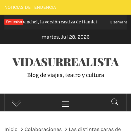
Saltar
NOTICIAS DE TENDENCIA
al
ipe de Carabanchel, la versión castiza de Hamlet
Exclusivo
contenido
3 semanas 
martes, Jul 28, 2026
VIDASURREALISTA
Blog de viajes, teatro y cultura
Menú
principal
Inicio
Colaboraciones
Las distintas caras de