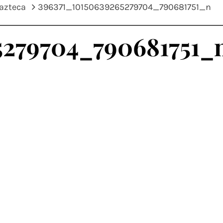
 azteca
396371_10150639265279704_790681751_n
5279704_790681751_