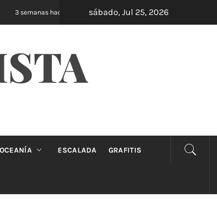
sábado, Jul 25, 2026
Oveja Negra: el unipersonal que se ríe de los
3 semanas hace
ISTA
OCEANÍA
ESCALADA
GRAFITIS