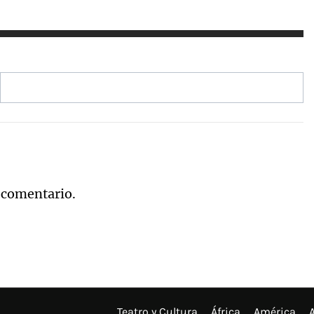
 comentario.
Teatro y Cultura
África
América