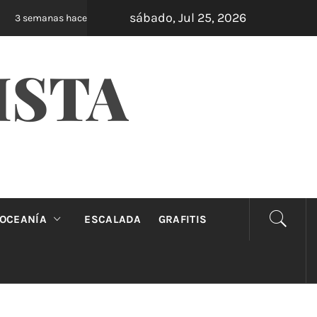
sábado, Jul 25, 2026
Oveja Negra: el unipersonal que se ríe de los 
3 semanas hace
ISTA
OCEANÍA
ESCALADA
GRAFITIS