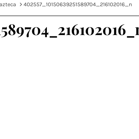
 azteca
402557_10150639251589704_216102016_n
1589704_216102016_