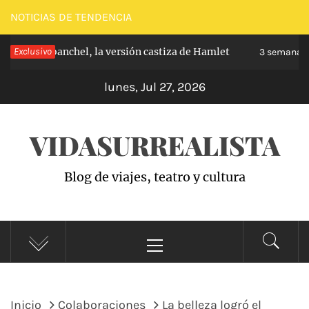
Saltar
NOTICIAS DE TENDENCIA
al
ipe de Carabanchel, la versión castiza de Hamlet
Exclusivo
contenido
3 semanas 
lunes, Jul 27, 2026
VIDASURREALISTA
Blog de viajes, teatro y cultura
Menú
principal
Inicio
Colaboraciones
La belleza logró el