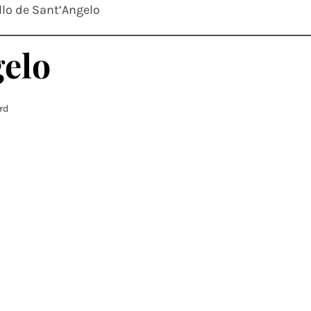
llo de Sant’Angelo
gelo
ard