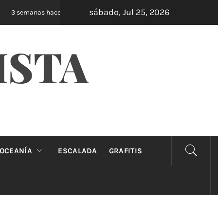
sábado, Jul 25, 2026
Oveja Negra: el unipersonal que se ríe de los 
3 semanas hace
ISTA
OCEANÍA
ESCALADA
GRAFITIS