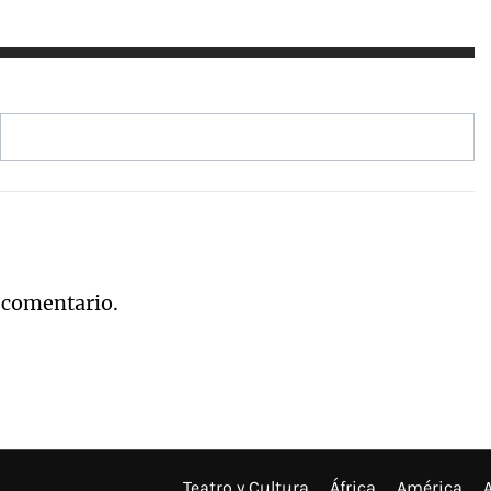
 comentario.
Teatro y Cultura
África
América