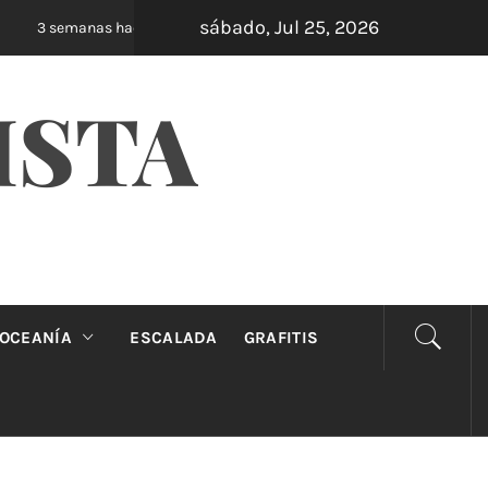
sábado, Jul 25, 2026
Oveja Negra: el unipersonal que se ríe de lo
3 semanas hace
ISTA
OCEANÍA
ESCALADA
GRAFITIS