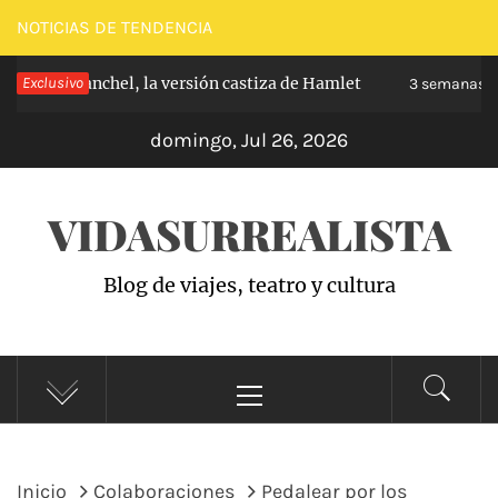
Saltar
NOTICIAS DE TENDENCIA
al
e de Carabanchel, la versión castiza de Hamlet
Exclusivo
contenido
3 semanas ha
domingo, Jul 26, 2026
VIDASURREALISTA
Blog de viajes, teatro y cultura
Menú
principal
Inicio
Colaboraciones
Pedalear por los