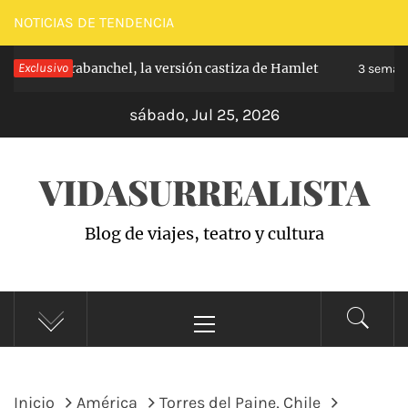
Saltar
NOTICIAS DE TENDENCIA
al
ncipe de Carabanchel, la versión castiza de Hamlet
Exclusivo
contenido
3 semana
sábado, Jul 25, 2026
VIDASURREALISTA
Blog de viajes, teatro y cultura
Menú
principal
Inicio
América
Torres del Paine, Chile