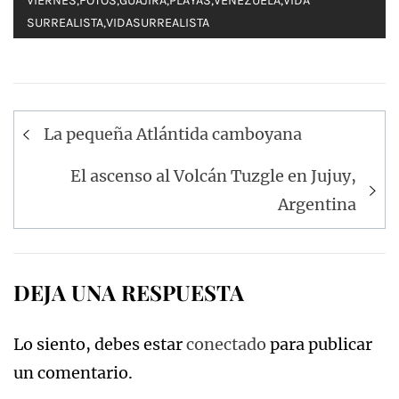
VIERNES
,
FOTOS
,
GUAJIRA
,
PLAYAS
,
VENEZUELA
,
VIDA
SURREALISTA
,
VIDASURREALISTA
Navegación
La pequeña Atlántida camboyana
de
entradas
El ascenso al Volcán Tuzgle en Jujuy,
Argentina
DEJA UNA RESPUESTA
Lo siento, debes estar
conectado
para publicar
un comentario.