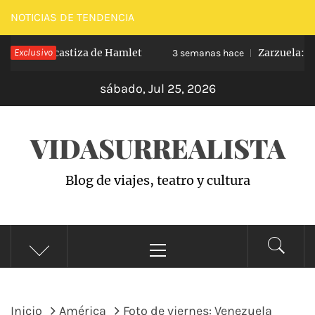
Saltar
NOTICIAS DE TENDENCIA
al
a versión castiza de Hamlet
Exclusivo
Zarzuela: el p
contenido
3 semanas hace
sábado, Jul 25, 2026
VIDASURREALISTA
Blog de viajes, teatro y cultura
Menú
principal
Inicio
América
Foto de viernes: Venezuela