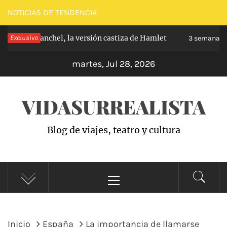
Saltar
NOTICIAS DE TENDENCIA
al
pe de Carabanchel, la versión castiza de Hamlet
Exclusivo
contenido
3 semanas h
martes, Jul 28, 2026
VIDASURREALISTA
Blog de viajes, teatro y cultura
Menú
principal
Inicio
España
La importancia de llamarse