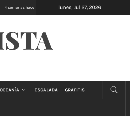
lunes, Jul 27, 2026
Oveja Negra: el unipersonal que se ríe de los ma
semanas hace
ISTA
OCEANÍA
ESCALADA
GRAFITIS