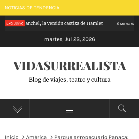
Saltar
NOTICIAS DE TENDENCIA
al
pe de Carabanchel, la versión castiza de Hamlet
Exclusivo
contenido
3 semanas h
martes, Jul 28, 2026
VIDASURREALISTA
Blog de viajes, teatro y cultura
Menú
principal
Inicio
América
Parque agropecuario Panaca: