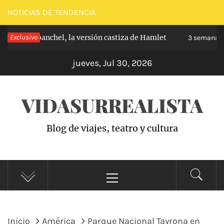
Saltar
NOTICIAS DE TENDENCIA
al
ipe de Carabanchel, la versión castiza de Hamlet
Exclusivo
contenido
3 semanas 
jueves, Jul 30, 2026
VIDASURREALISTA
Blog de viajes, teatro y cultura
Menú
principal
Inicio
América
Parque Nacional Tayrona en