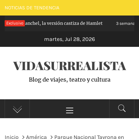
Saltar
NOTICIAS DE TENDENCIA
al
ipe de Carabanchel, la versión castiza de Hamlet
Exclusivo
contenido
3 semanas 
martes, Jul 28, 2026
VIDASURREALISTA
Blog de viajes, teatro y cultura
Menú
principal
Inicio
América
Parque Nacional Tayrona en