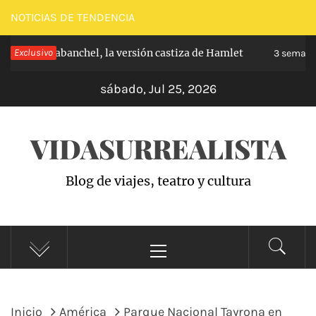
Saltar
NOTICIAS DE TENDENCIA
al
ncipe de Carabanchel, la versión castiza de Hamlet
Exclusivo
contenido
3 semana
sábado, Jul 25, 2026
VIDASURREALISTA
Blog de viajes, teatro y cultura
Menú
principal
Inicio
América
Parque Nacional Tayrona en