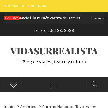
Saltar
NOTICIAS DE TENDENCIA
al
pe de Carabanchel, la versión castiza de Hamlet
Exclusivo
contenido
3 semanas 
martes, Jul 28, 2026
VIDASURREALISTA
Blog de viajes, teatro y cultura
Menú
principal
Inicio
América
Parque Nacional Tayrona en