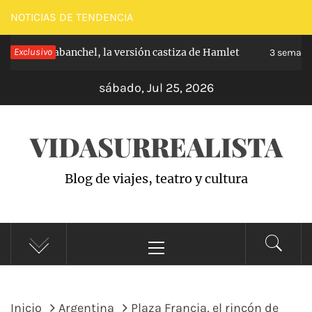
Saltar
NOTICIAS DE TENDENCIA
al
cipe de Carabanchel, la versión castiza de Hamlet
Exclusivo
contenido
3 semanas
sábado, Jul 25, 2026
VIDASURREALISTA
Blog de viajes, teatro y cultura
Menú
principal
Inicio
Argentina
Plaza Francia, el rincón de