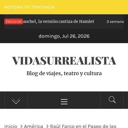
Saltar
NOTICIAS DE TENDENCIA
al
pe de Carabanchel, la versión castiza de Hamlet
Exclusivo
contenido
3 semanas h
domingo, Jul 26, 2026
VIDASURREALISTA
Blog de viajes, teatro y cultura
Menú
principal
Inicio
América
Raúl Farco en el Paseo de las