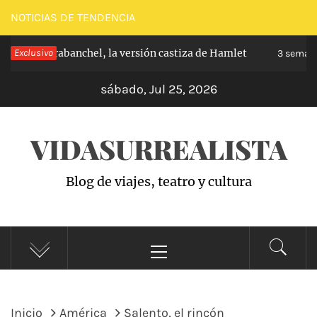
Saltar
NOTICIAS DE TENDENCIA
al
cipe de Carabanchel, la versión castiza de Hamlet
Exclusivo
contenido
3 semanas
sábado, Jul 25, 2026
VIDASURREALISTA
Blog de viajes, teatro y cultura
Menú
principal
Inicio
América
Salento, el rincón