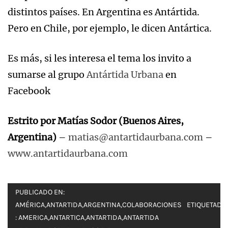
distintos países. En Argentina es Antártida.
Pero en Chile, por ejemplo, le dicen Antártica.
Es más, si les interesa el tema los invito a
sumarse al grupo
Antártida Urbana
en
Facebook
Estrito por Matías Sodor (Buenos Aires,
Argentina)
–
matias@antartidaurbana.com
–
www.antartidaurbana.com
PUBLICADO EN:
AMÉRICA
,
ANTARTIDA
,
ARGENTINA
,
COLABORACIONES
ETIQUETADO
:
AMERICA
,
ANTARTICA
,
ANTARTIDA
,
ANTARTIDA