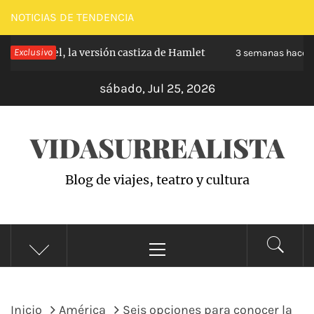
Saltar
NOTICIAS DE TENDENCIA
al
rabanchel, la versión castiza de Hamlet
Exclusivo
Za
contenido
3 semanas hace
sábado, Jul 25, 2026
VIDASURREALISTA
Blog de viajes, teatro y cultura
Menú
principal
Inicio
América
Seis opciones para conocer la