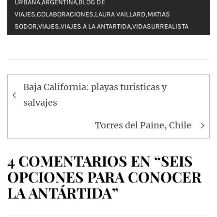
URBANA
,
ARGENTINA
,
BLOG DE
VIAJES
,
COLABORACIONES
,
LAURA VAILLARD
,
MATIAS
SODOR
,
VIAJES
,
VIAJES A LA ANTARTIDA
,
VIDASURREALISTA
Navegación
Baja California: playas turísticas y
de
salvajes
entradas
Torres del Paine, Chile
4 COMENTARIOS EN “SEIS
OPCIONES PARA CONOCER
LA ANTÁRTIDA”