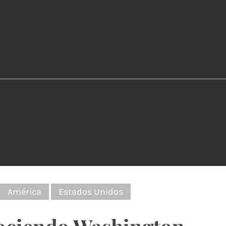
:
América
Estados Unidos