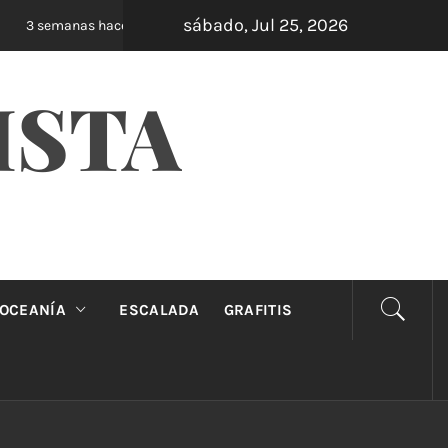
sábado, Jul 25, 2026
Oveja Negra: el unipersonal que se ríe de los 
3 semanas hace
ISTA
OCEANÍA
ESCALADA
GRAFITIS