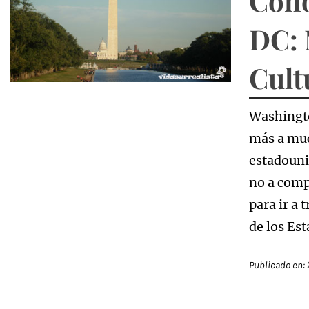
Cono
DC: 
Cult
Washingto
más a muc
estadouni
no a comp
para ir a 
de los Es
Publicado en: