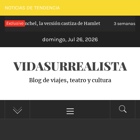
Saltar
NOTICIAS DE TENDENCIA
al
e de Carabanchel, la versión castiza de Hamlet
Exclusivo
contenido
3 semanas ha
domingo, Jul 26, 2026
VIDASURREALISTA
Blog de viajes, teatro y cultura
Menú
principal