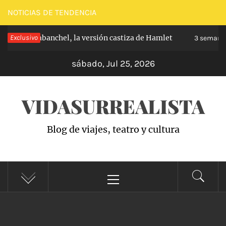
Saltar
NOTICIAS DE TENDENCIA
al
cipe de Carabanchel, la versión castiza de Hamlet
Exclusivo
contenido
3 semanas
sábado, Jul 25, 2026
VIDASURREALISTA
Blog de viajes, teatro y cultura
Menú
principal