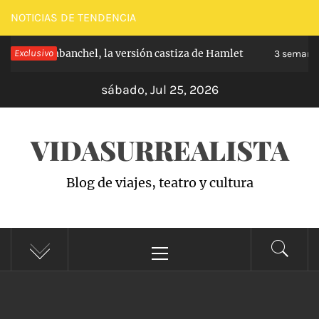
Saltar
NOTICIAS DE TENDENCIA
al
cipe de Carabanchel, la versión castiza de Hamlet
Exclusivo
contenido
3 semanas
sábado, Jul 25, 2026
VIDASURREALISTA
Blog de viajes, teatro y cultura
Menú
principal