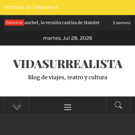
Saltar
NOTICIAS DE TENDENCIA
al
pe de Carabanchel, la versión castiza de Hamlet
Exclusivo
contenido
3 semanas h
martes, Jul 28, 2026
VIDASURREALISTA
Blog de viajes, teatro y cultura
Menú
principal