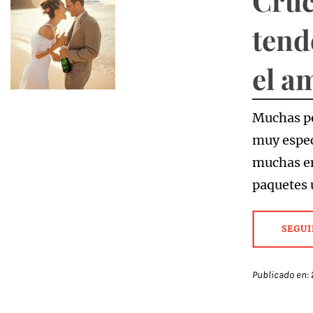
Cruc
tend
el a
Muchas p
muy espec
muchas em
paquetes 
SEGUI
Publicado en: