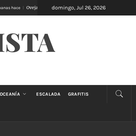
domingo, Jul 26, 2026
Oveja Negra: el unipersonal que se ríe de los mandatos
as hace
ISTA
OCEANÍA
ESCALADA
GRAFITIS