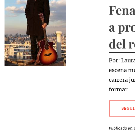
Fena
a pr
del 
Por: Laur
escena mu
carrera ju
formar
SEGUI
Publicado en: