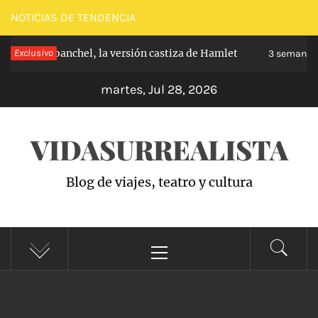
Saltar
NOTICIAS DE TENDENCIA
al
pe de Carabanchel, la versión castiza de Hamlet
Exclusivo
contenido
3 semanas h
martes, Jul 28, 2026
VIDASURREALISTA
Blog de viajes, teatro y cultura
Menú
principal